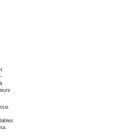
t
 -
à
leurs
vous
lables
ui.