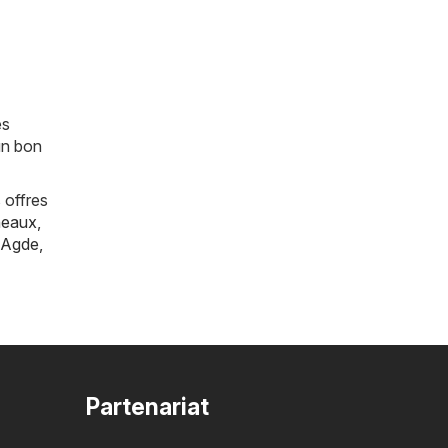
es
un bon
 offres
eaux
,
Agde
,
Partenariat