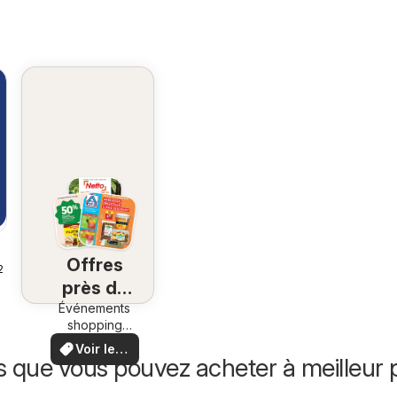
Offres
26
près de
Événements
chez
shopping
vous
locaux et
Voir les
offres
s que vous pouvez acheter à meilleur p
offres
spéciales