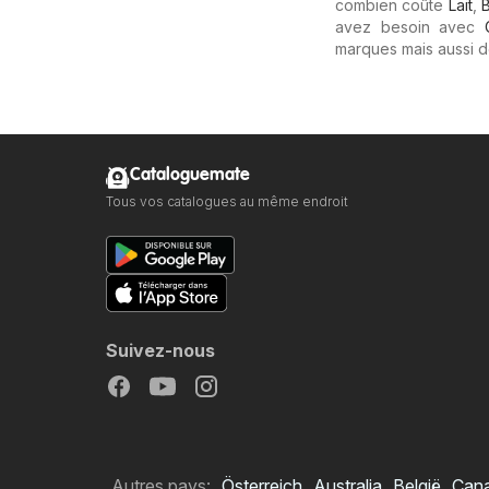
combien coûte
Lait
,
avez besoin avec
marques mais aussi d
Cataloguemate
Tous vos catalogues au même endroit
Suivez-nous
Autres pays:
Österreich
Australia
België
Can