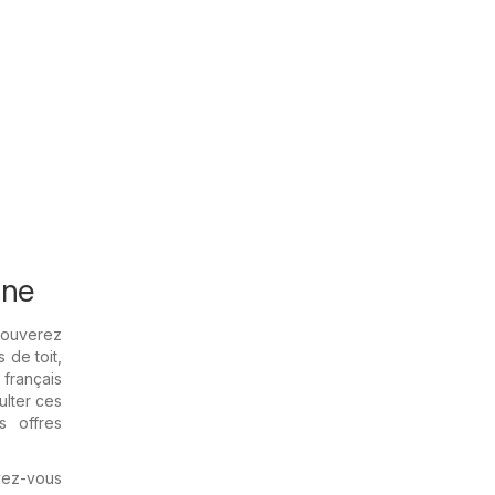
ine
rouverez
 de toit,
français
ulter ces
s offres
vez-vous