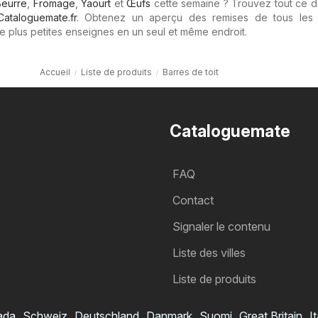
Beurre
,
Fromage
,
Yaourt
et
Œufs
cette semaine ? Trouvez tout ce d
Cataloguemate.fr
. Obtenez un aperçu des remises de tous les
e plus petites enseignes en un seul et même endroit.
Accueil
Liste de produits
Barres de toit
Cataloguemate
FAQ
Contact
Signaler le contenu
Liste des villes
Liste de produits
ada
Schweiz
Deutschland
Danmark
Suomi
Great Britain
It