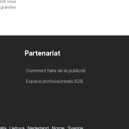
ont vous
 grandes
Partenariat
Comment faire de la publicité
Espace professionnels B2B
alia
Lietuva
Nederland
Norge
Sverige