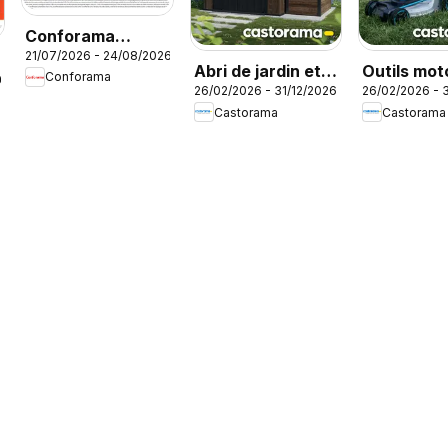
Conforama
21/07/2026 - 24/08/2026
catalogue
Abri de jardin et
Outils mot
Conforama
26
26/02/2026 - 31/12/2026
26/02/2026 - 
serres
de jardin e
Castorama
Castorama
nettoyeur
pression