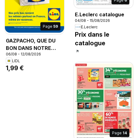
Page
6
E.Leclerc catalogue
04/08 - 15/08/2026
Page
59
E.Leclerc
Prix dans le
GAZPACHO, QUE DU
catalogue
BON DANS NOTRE
06/08 - 12/08/2026
GAZPACHO
LIDL
1,99 €
Page
14