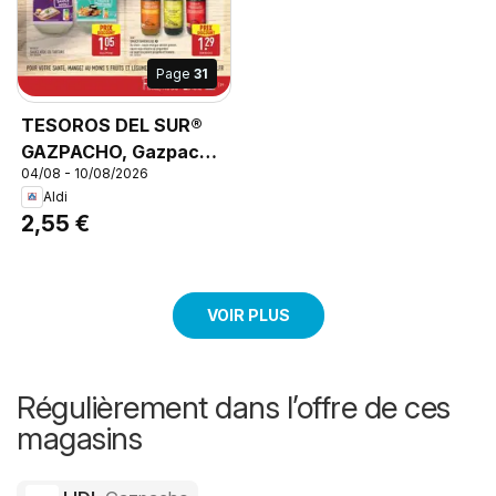
Page
31
TESOROS DEL SUR®
GAZPACHO, Gazpacho.
04/08 - 10/08/2026
Recette traditionnelle.
Aldi
2,55 €
VOIR PLUS
Régulièrement dans l’offre de ces
magasins