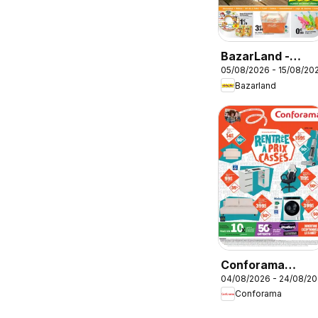
BazarLand -
05/08/2026 - 15/08/20
L'été continue à
Bazarland
petits prix
Conforama
04/08/2026 - 24/08/2
Rentrée à prix
Conforama
cassés