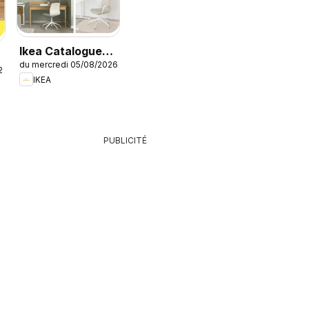
Ikea Catalogue
du mercredi 05/08/2026
des produits -
26
IKEA
Offres Ikea
Family
PUBLICITÉ