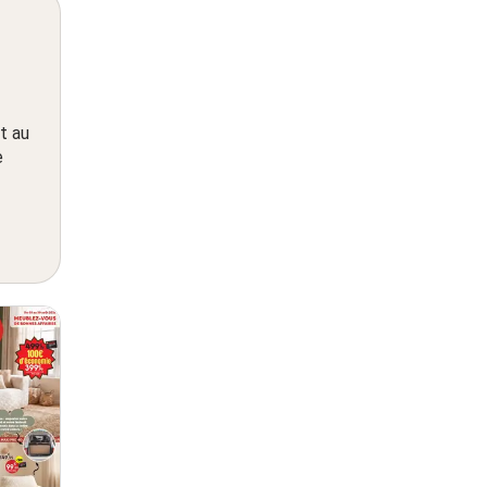
t au
e