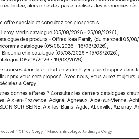
urée limitée, alors n'hésitez pas et réalisez des économies dès
offre spéciale et consultez ces prospectus :
- Leroy Merlin catalogue (05/08/2026 - 25/08/2026)
,
atalogue des produits - Offres Ikea Family (du mercredi 05/08
Bricorama catalogue (05/08/2026 - 16/08/2026)
,
- Bricomarché catalogue (05/08/2026 - 15/08/2026)
,
talogue (05/08/2026 - 19/08/2026)
.
de courses dans le confort de votre foyer, puis shoppez dans l
lleur prix vous sera proposé. Avec nous, vous aurez toujours 
péciales à Cergy .
res bonnes affaires ? Consultez les derniers catalogues d’aut
es
,
Aix-en-Provence
,
Acigné
,
Agneaux
,
Aixe-sur-Vienne
,
Achi
BLON SUR SEINE
,
Aix-les-Bains
,
Agde
,
Abbeville
,
Aizenay
,
A
Accueil
Offres Cergy
Maison, Bricolage, Jardinage Cergy