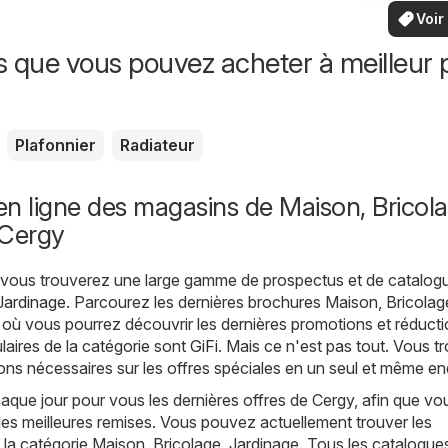
vo
bas
locaux
Voir
offr
offr
spécia
s que vous pouvez acheter à meilleur p
Plafonnier
Radiateur
n ligne des magasins de Maison, Bricola
 Cergy
, vous trouverez une large gamme de prospectus et de catalog
Jardinage
. Parcourez les dernières brochures Maison, Bricolag
où vous pourrez découvrir les dernières promotions et réducti
aires de la catégorie sont
GiFi
. Mais ce n'est pas tout. Vous t
ions nécessaires sur les offres spéciales en un seul et même end
ue jour pour vous les dernières offres de Cergy, afin que vo
les meilleures remises. Vous pouvez actuellement trouver les
la catégorie Maison, Bricolage, Jardinage. Tous les catalogue