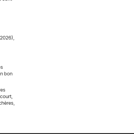
/2026)
,
es
un bon
res
court
,
chères
,