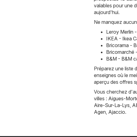
valables pour une d
aujourd'hui.
Ne manquez aucune 
Leroy Merlin 
IKEA - Ikea C
Bricorama - 
Bricomarché 
B&M - B&M ca
Préparez une liste 
enseignes où le mei
aperçu des offres s
Vous cherchez d'aut
villes :
Aigues-Mort
Aire-Sur-La-Lys
,
A
Agen
,
Ajaccio
.