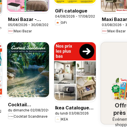
GiFi catalogue
04/08/2026 - 17/08/2026
Maxi Bazar -
Maxi Baza
GiFi
05/08/2026 - 30/08/2026
03/08/2026 - 
Brochure
catalogue
26
Maxi Bazar
Maxi Bazar
Cocktail
Off
Ikea Catalogue
du dimanche 02/08/2026
Scandinave
026
près
du lundi 03/08/2026
des produits -
Cocktail Scandinave
catalogue
Événem
ch
IKEA
Nos prix les plus
shopp