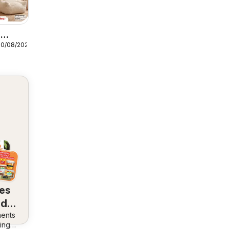
r
30/08/2026
res
 de
ents
ez
ing