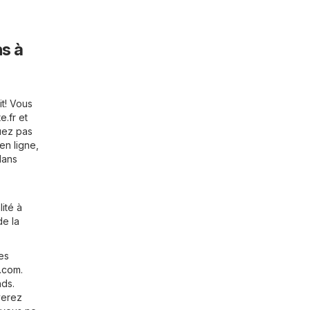
ns à
it! Vous
e.fr
et
uez pas
en ligne,
dans
ité à
de la
es
t.com
.
nds.
verez