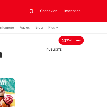
Connexion
Inscription
arfumerie
Autres
Blog
Plus
S'abonner
à
PUBLICITÉ