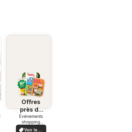
Offres
près de
chez vous
Événements
6
shopping
locaux et
Voir les