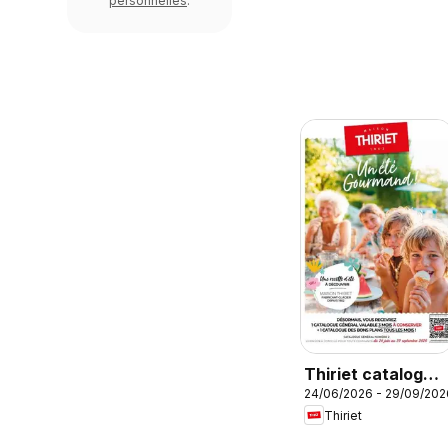
personnelles
.
Thiriet catalogue
24/06/2026 - 29/09/202
livraison à
Thiriet
domicile