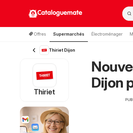
Cataloguemate
Offres
Supermarchés
Électroménager
M
Thiriet Dijon
Nouvea
Dijon 
Thiriet
PUB