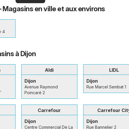
offres
offres
spéciales
 – Magasins en ville et aux environs
y 4
sins à Dijon
h
Aldi
LIDL
Dijon
Dijon
Avenue Raymond
Rue Marcel Sembat 1
T
Poincaré 2
Carrefour
Carrefour Cit
Dijon
Dijon
Centre Commercial De La
Rue Bannelier 2