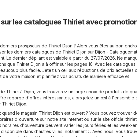
 sur les catalogues Thiriet avec promotio
erniers prospsctus de Thiriet Dijon ? Alors vous êtes au bon endro
er les derniers catalogues de Thiriet Dijon sur
Dijon - Cataloguemat
nt. Le dernier dépliant est valable à partir du 27/07/2026. Ne manq
ns que Thiriet Dijon a à offrir sur les pages 16. Avec les catalogues 
beaucoup plus facile. Jetez un œil aux réductions de prix actuelles 
rt de votre maison et planifiez vos achats de manière efficace et
e Thiriet à Dijon, vous trouverez un large choix de produits de qual
offre regorge d'offres intéressantes, alors jetez un œil à l'ensemble 
hiriet Dijon.
uand le magasin Thiriet Dijon est ouvert ? Vous pouvez trouver d
oraires d'ouverture sur notre site Internet ou sur le site officiel
thirie
 horaires d'ouverture peuvent varier les jours fériés et les week-e
 disponible dans d'autres villes, notamment : . Avec nous, vous trou