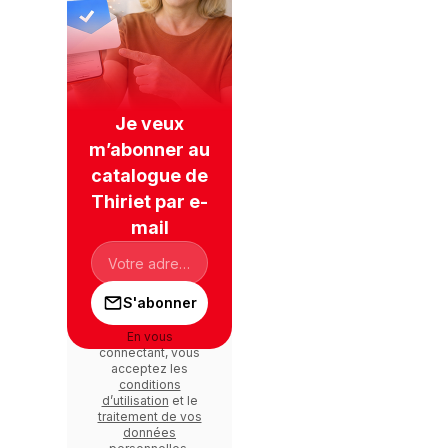
Je veux
m’abonner au
catalogue de
Thiriet par e-
mail
S'abonner
En vous
connectant, vous
acceptez les
conditions
d’utilisation
et le
traitement de vos
données