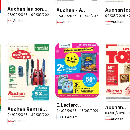
Auchan les bons
Auchan le
Auchan - À
06/08/2026 - 09/08/2026
plans du week-
06/08/2026 -
06/08/2026 - 09/08/2026
plans du w
l'honneur cette
Auchan
Auchan
Auchan
end dans votre
end dans 
semaine
6
hyper
super
E.Leclerc
Auchan
Auchan Rentrée
04/08/2026 - 15/08/2026
catalogue
04/08/2026 - 
prospectu
04/08/2026 - 30/08/2026
scolaire hypers
E.Leclerc
Auchan
Auchan
6