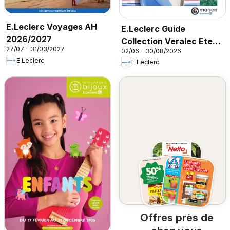
E.Leclerc Voyages AH
E.Leclerc Guide
2026/2027
Collection Veralec Ete
27/07 - 31/03/2027
02/06 - 30/08/2026
2026
E.Leclerc
E.Leclerc
Offres près de