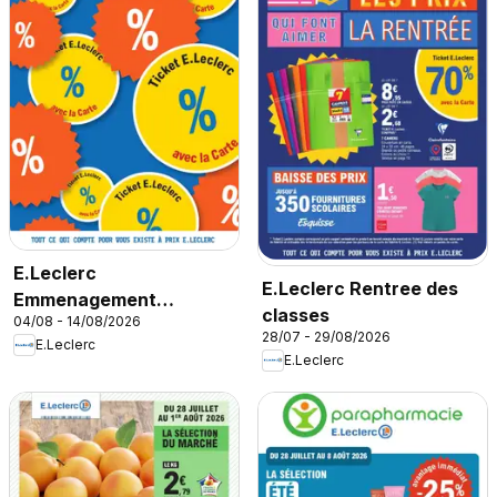
E.Leclerc
E.Leclerc Rentree des
Emmenagement
classes
04/08 - 14/08/2026
etudiant
28/07 - 29/08/2026
E.Leclerc
E.Leclerc