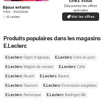
chez vous
Découvrez les offres
Bijoux enfants
spéciales
17/02 - 31/12/2026
Voir les offres
E.Leclerc
Produits populaires dans les magasins
E.Leclerc
E.Leclerc
Gigot d'agneau
E.Leclerc
Foire au porc
E.Leclerc
Magret de canard
E.Leclerc
Café
E.Leclerc
Ricard
E.Leclerc
Beurre
E.Leclerc
Saumon
E.Leclerc
Écrevisses surgelées
E.Leclerc
Remorque
E.Leclerc
Berlingot Mir