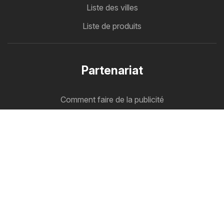
Liste des villes
Liste de produits
Partenariat
Comment faire de la publicité
Espace professionnels B2B
Cataloguemate
Tous vos catalogues au même endroit
Suivez-nous