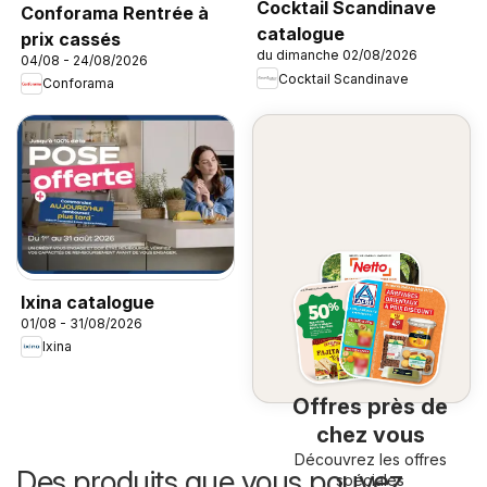
Cocktail Scandinave
Conforama Rentrée à
catalogue
prix cassés
du dimanche 02/08/2026
04/08 - 24/08/2026
Cocktail Scandinave
Conforama
Ixina catalogue
01/08 - 31/08/2026
Ixina
Offres près de
chez vous
Découvrez les offres
Des produits que vous pouvez
spéciales