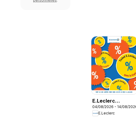
personnelles
.
E.Leclerc
04/08/2026 - 14/08/202
Emmenagement
E.Leclerc
etudiant