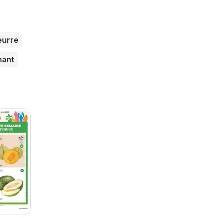
eurre
hant