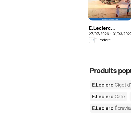
E.Leclerc
27/07/2026 - 31/03/202
Voyages AH
E.Leclerc
2026/2027
Produits pop
E.Leclerc
Gigot d
E.Leclerc
Café
E.Leclerc
Écrevis