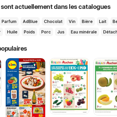
 sont actuellement dans les catalogues
Parfum
AdBlue
Chocolat
Vin
Bière
Lait
B
r
Huile
Poids
Porc
Jus
Eau minérale
Détac
opulaires