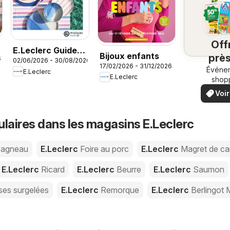
Off
E.Leclerc Guide
Bijoux enfants
près
7
02/06/2026 - 30/08/2026
Collection
17/02/2026 - 31/12/2026
chez
Événe
E.Leclerc
Veralec Ete 2026
E.Leclerc
shop
locau
Voir
off
offr
spéci
ulaires dans les magasins E.Leclerc
'agneau
E.Leclerc
Foire au porc
E.Leclerc
Magret de ca
E.Leclerc
Ricard
E.Leclerc
Beurre
E.Leclerc
Saumon
ses surgelées
E.Leclerc
Remorque
E.Leclerc
Berlingot 