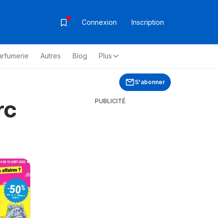
Connexion
Inscription
arfumerie
Autres
Blog
Plus
S'abonner
rc
PUBLICITÉ