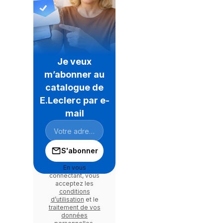
Je veux
m’abonner au
catalogue de
E.Leclerc par e-
mail
S'abonner
En vous
connectant, vous
acceptez les
conditions
d’utilisation
et le
traitement de vos
données