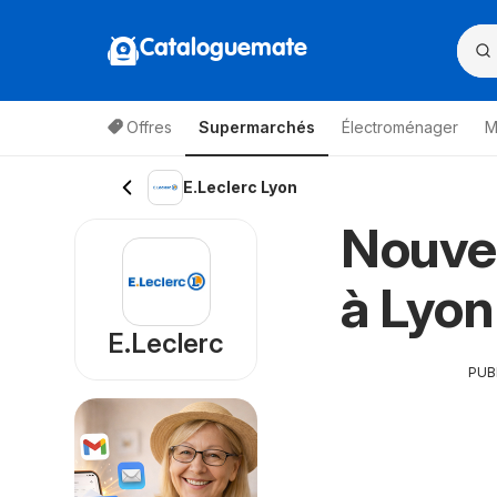
Cataloguemate
Offres
Supermarchés
Électroménager
M
E.Leclerc Lyon
Nouvea
à Lyon
E.Leclerc
PUB