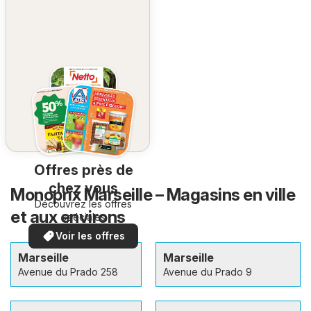
Offres près de
chez vous
Monoprix Marseille – Magasins en ville
Découvrez les offres
et aux environs
spéciales
Voir les offres
Marseille
Marseille
Avenue du Prado 258
Avenue du Prado 9