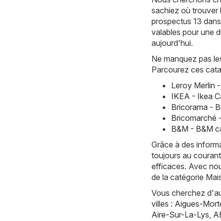
sachiez où trouver 
prospectus 13 dans 
valables pour une d
aujourd'hui.
Ne manquez pas les 
Parcourez ces cata
Leroy Merlin 
IKEA - Ikea C
Bricorama - 
Bricomarché 
B&M - B&M ca
Grâce à des informa
toujours au courant
efficaces. Avec nou
de la catégorie Mai
Vous cherchez d'aut
villes :
Aigues-Mort
Aire-Sur-La-Lys
,
A