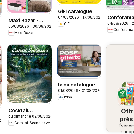
GiFi catalogue
Conforam
04/08/2026 - 17/08/2026
Maxi Bazar -
04/08/2026 - 
GiFi
Rentrée à 
05/08/2026 - 30/08/2026
Brochure
26
Conforama
cassés
Maxi Bazar
Ixina catalogue
01/08/2026 - 31/08/2026
Ixina
Cocktail
Off
du dimanche 02/08/2026
Scandinave
près
026
Cocktail Scandinave
catalogue
Événem
ch
shopp