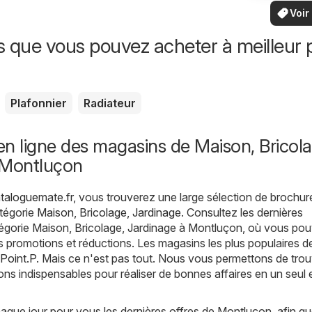
vo
locaux
Voir
offr
offr
spécia
s que vous pouvez acheter à meilleur p
Plafonnier
Radiateur
n ligne des magasins de Maison, Bricola
 Montluçon
taloguemate.fr
, vous trouverez une large sélection de brochur
atégorie
Maison, Bricolage, Jardinage
. Consultez les dernières
tégorie Maison, Bricolage, Jardinage à Montluçon, où vous po
es promotions et réductions. Les magasins les plus populaires d
Point.P
. Mais ce n'est pas tout. Nous vous permettons de trou
ons indispensables pour réaliser de bonnes affaires en un seul 
que jour pour vous les dernières offres de Montluçon, afin q