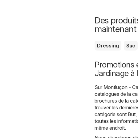
Des produit
maintenant
Dressing
Sac
Promotions e
Jardinage à
Sur
Montluçon - Ca
catalogues de la c
brochures de la ca
trouver les dernièr
catégorie sont
But
,
toutes les informati
même endroit.
Nous cherchons cha