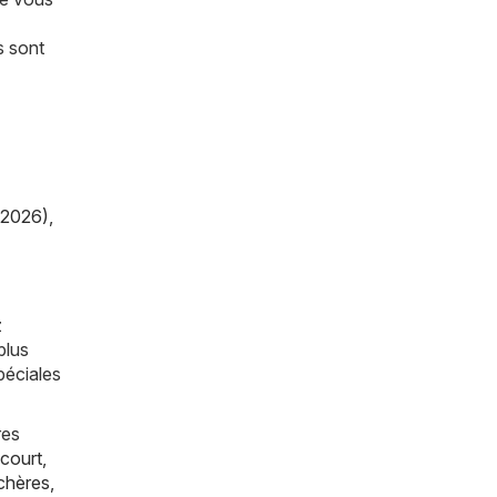
s sont
/2026)
,
z
plus
péciales
res
court
,
chères
,