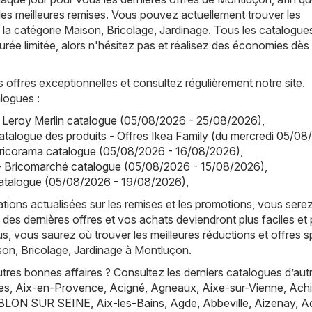
les meilleures remises. Vous pouvez actuellement trouver les
la catégorie Maison, Bricolage, Jardinage. Tous les catalogue
urée limitée, alors n'hésitez pas et réalisez des économies dès
offres exceptionnelles et consultez régulièrement notre site.
logues :
- Leroy Merlin catalogue (05/08/2026 - 25/08/2026)
,
atalogue des produits - Offres Ikea Family (du mercredi 05/08
Bricorama catalogue (05/08/2026 - 16/08/2026)
,
- Bricomarché catalogue (05/08/2026 - 15/08/2026)
,
talogue (05/08/2026 - 19/08/2026)
,
tions actualisées sur les remises et les promotions, vous sere
 des dernières offres et vos achats deviendront plus faciles et 
s, vous saurez où trouver les meilleures réductions et offres s
son, Bricolage, Jardinage à Montluçon.
res bonnes affaires ? Consultez les derniers catalogues d’aut
es
,
Aix-en-Provence
,
Acigné
,
Agneaux
,
Aixe-sur-Vienne
,
Achi
BLON SUR SEINE
,
Aix-les-Bains
,
Agde
,
Abbeville
,
Aizenay
,
A