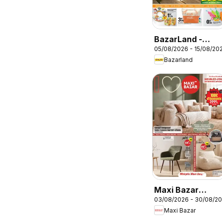
BazarLand -
05/08/2026 - 15/08/20
L'été continue à
Bazarland
petits prix
Maxi Bazar
03/08/2026 - 30/08/2
catalogue
Maxi Bazar