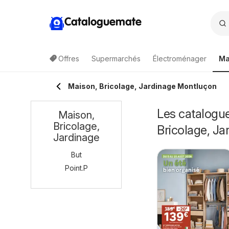
Cataloguemate
Offres
Supermarchés
Électroménager
Ma
Maison, Bricolage, Jardinage Montluçon
Les catalogue
Maison,
Bricolage,
Bricolage, Ja
Jardinage
But
Point.P