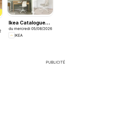
Ikea Catalogue
du mercredi 05/08/2026
des produits -
26
IKEA
Offres Ikea
Family
PUBLICITÉ