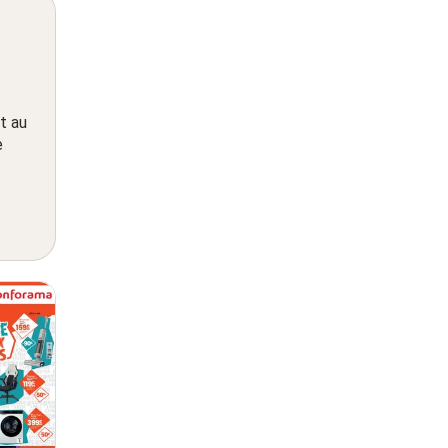
t au
e