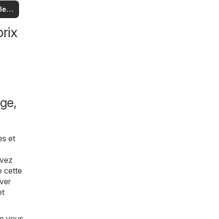
us
 et
 les
es
es
les
rix
ge,
es et
uvez
e cette
ver
et
ue vous