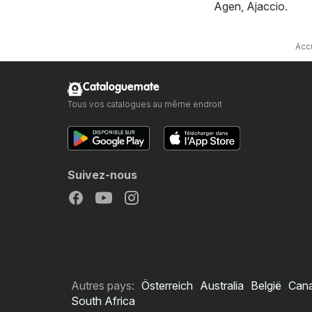
Agen
,
Ajaccio
.
Acc
Cataloguemate
Tous vos catalogues au même endroit
Suivez-nous
Autres pays:
Österreich
Australia
België
Can
South Africa