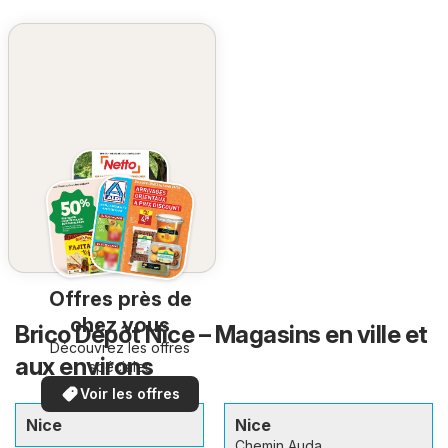
Offres près de
chez vous
Brico Dépôt Nice – Magasins en ville et
Découvrez les offres
aux environs
spéciales
Voir les offres
Nice
Nice
Chemin Auda