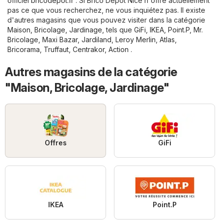
officiel
bricodepot.fr
. Si Brico Dépôt Nice n'offre actuellement
pas ce que vous recherchez, ne vous inquiétez pas. Il existe
d'autres magasins que vous pouvez visiter dans la catégorie
Maison, Bricolage, Jardinage
, tels que
GiFi
,
IKEA
,
Point.P
,
Mr.
Bricolage
,
Maxi Bazar
,
Jardiland
,
Leroy Merlin
,
Atlas
,
Bricorama
,
Truffaut
,
Centrakor
,
Action
.
Autres magasins de la catégorie
"Maison, Bricolage, Jardinage"
Offres
GiFi
IKEA
Point.P