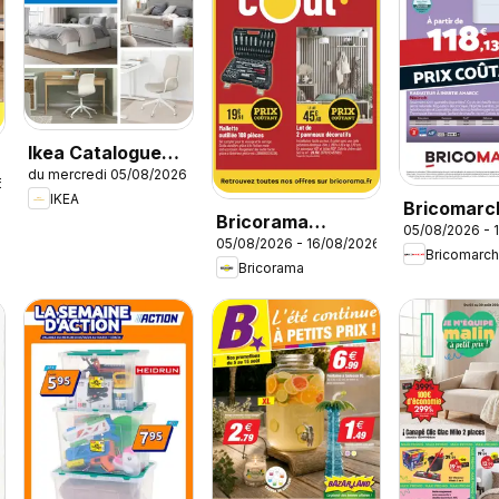
Ikea Catalogue
du mercredi 05/08/2026
des produits -
6
IKEA
Offres Ikea Family
Bricomarc
Bricorama
05/08/2026 - 
catalogue
05/08/2026 - 16/08/2026
catalogue
Bricomarc
Bricorama