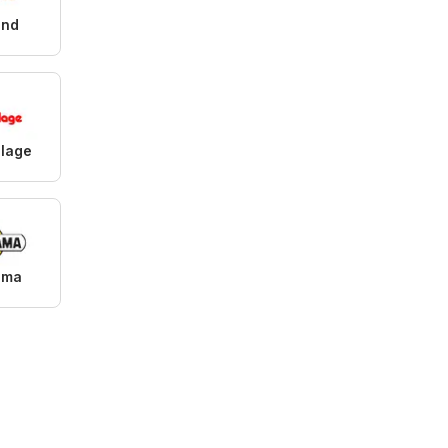
and
olage
ama