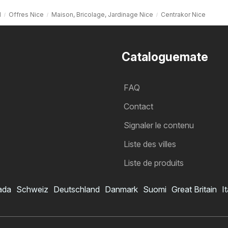
l
Offres Nice
Maison, Bricolage, Jardinage Nice
Centrakor Nice
Cataloguemate
FAQ
Contact
Signaler le contenu
Liste des villes
Liste de produits
ada
Schweiz
Deutschland
Danmark
Suomi
Great Britain
It