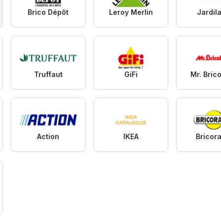
Brico Dépôt
Leroy Merlin
Jardil
Truffaut
GiFi
Mr. Bric
Action
IKEA
Bricor