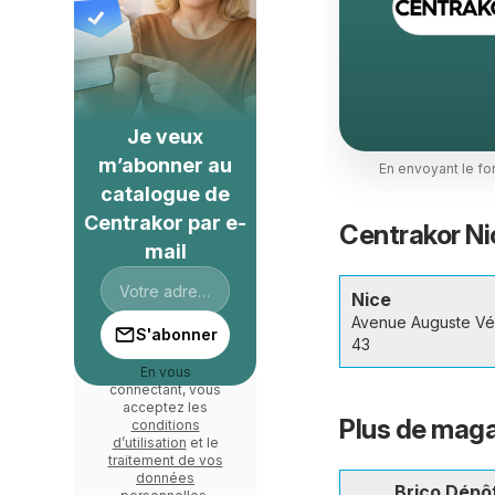
Je veux
m’abonner au
En envoyant le fo
catalogue de
Centrakor par e-
Centrakor Nic
mail
Nice
Avenue Auguste Vé
S'abonner
43
En vous
connectant, vous
acceptez les
Plus de maga
conditions
d’utilisation
et le
traitement de vos
données
Brico Dépô