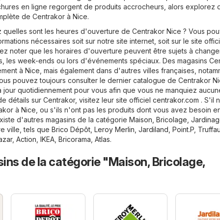
hures en ligne regorgent de produits accrocheurs, alors explorez 
mplète de Centrakor à Nice.
quelles sont les heures d'ouverture de Centrakor Nice ? Vous po
rmations nécessaires soit sur notre site internet, soit sur le site offici
llez noter que les horaires d'ouverture peuvent être sujets à chang
s, les week-ends ou lors d'événements spéciaux. Des magasins Ce
ment à Nice, mais également dans d'autres villes françaises, notam
vous pouvez toujours consulter le dernier catalogue de Centrakor Ni
à jour quotidiennement pour vous afin que vous ne manquiez aucun
e détails sur Centrakor, visitez leur site officiel
centrakor.com
. S'il 
kor à Nice, ou s'ils n'ont pas les produits dont vous avez besoin e
existe d'autres magasins de la catégorie
Maison, Bricolage, Jardina
e ville, tels que
Brico Dépôt
,
Leroy Merlin
,
Jardiland
,
Point.P
,
Truffau
azar
,
Action
,
IKEA
,
Bricorama
,
Atlas
.
ns de la catégorie "Maison, Bricolage,