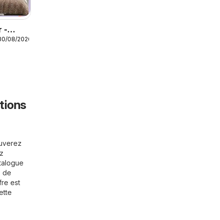
 -
30/08/2026
tions
ouverez
ez
atalogue
s de
fre est
ette