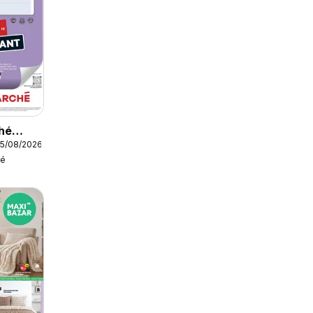
hé
15/08/2026
hé