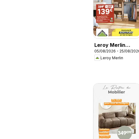
Leroy Merlin
05/08/2026 - 25/08/202
catalogue
Leroy Merlin