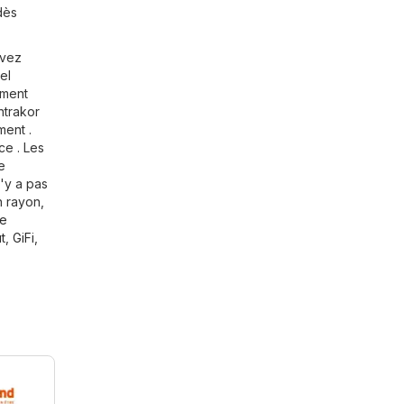
dès
uvez
el
ement
ntrakor
ment .
ce . Les
e
n'y a pas
n rayon,
ge
t
,
GiFi
,