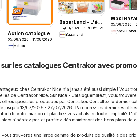
Maxi Bazar
BazarLand - L'été
05/08/2026 - 
6
Brochure
05/08/2026 - 15/08/2026
continue à petits
Maxi Bazar
Action catalogue
Bazarland
prix
05/08/2026 - 11/08/2026
Action
 sur les catalogues Centrakor avec promo
vantageux chez Centrakor Nice n'a jamais été aussi simple ! Vous tr
uelles de Centrakor Nice. Sur
Nice - Cataloguemate.fr
, vous trouver
s offres spéciales proposées par Centrakor. Consultez le dernier c
le jusqu'à 13/07/2026 - 27/07/2026 . Parcourez les dernières offre
fort de votre maison et planifiez vos achats en toute simplicité. L'of
, alors n'hésitez pas et profitez dès maintenant des bons plans de c
 vous trouverez une large gamme de produits de qualité à des prix