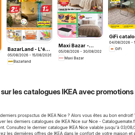
GiFi catal
04/08/2026 - 
Maxi Bazar -
BazarLand - L'été
GiFi
05/08/2026 - 30/08/2026
Brochure
05/08/2026 - 15/08/2026
continue à petits
Maxi Bazar
Bazarland
prix
6
 sur les catalogues IKEA avec promotions
derniers prospsctus de IKEA Nice ? Alors vous êtes au bon endroit!
ver les derniers catalogues de IKEA Nice sur
Nice - Cataloguemate.f
nt. Consultez le dernier catalogue IKEA Nice valable jusqu'à 03/08
z les dernières offres de IKEA dans le confort de votre maison et p