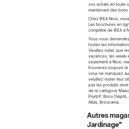
vos achats en toute si
maintenant des bons 
Chez IKEA Nice, vous
Les brochures en lig
complète de IKEA à N
Vous vous demandez 
toutes les informations
Veuillez noter que l
vacances, les week-
seulement à Nice, ma
trouverez toujours l
vous ne manquiez auc
veuillez visiter leur si
pas les produits don
de la catégorie
Maiso
Point.P
,
Brico Dépôt
,
Atlas
,
Bricorama
.
Autres magasi
Jardinage"