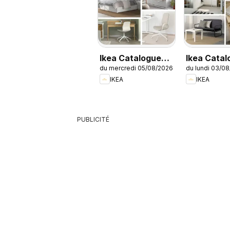
Ikea Catalogue
Ikea Catal
du mercredi 05/08/2026
du lundi 03/0
des produits -
des produi
IKEA
IKEA
Offres Ikea Family
Nos prix le
bas
PUBLICITÉ