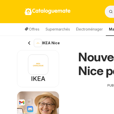
Cataloguemate
Offres
Supermarchés
Électroménager
Ma
IKEA Nice
Nouve
Nice p
IKEA
PUB