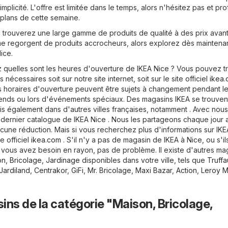
mplicité. L'offre est limitée dans le temps, alors n'hésitez pas et pro
plans de cette semaine.
 trouverez une large gamme de produits de qualité à des prix avan
ne regorgent de produits accrocheurs, alors explorez dès maintenant
ice.
quelles sont les heures d'ouverture de IKEA Nice ? Vous pouvez t
 nécessaires soit sur notre site internet, soit sur le site officiel
ikea
es horaires d'ouverture peuvent être sujets à changement pendant l
ends ou lors d'événements spéciaux. Des magasins IKEA se trouven
is également dans d'autres villes françaises, notamment . Avec nous
e dernier catalogue de IKEA Nice . Nous les partageons chaque jour 
une réduction. Mais si vous recherchez plus d'informations sur IKE
te officiel
ikea.com
. S'il n'y a pas de magasin de IKEA à Nice, ou s'il
t vous avez besoin en rayon, pas de problème. Il existe d'autres ma
n, Bricolage, Jardinage
disponibles dans votre ville, tels que
Truffa
Jardiland
,
Centrakor
,
GiFi
,
Mr. Bricolage
,
Maxi Bazar
,
Action
,
Leroy M
ns de la catégorie "Maison, Bricolage,