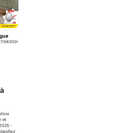
ogue
17/08/2026
 à
 Vous
r
et
/2026 -
lanifiez