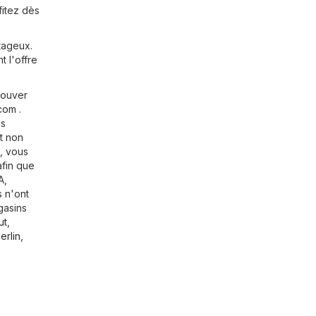
fitez dès
tageux.
 l'offre
rouver
.com
.
es
t non
, vous
afin que
A,
s n'ont
gasins
ut
,
erlin
,