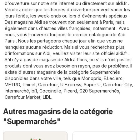
d'ouverture sur notre site internet ou directement sur
aldi.fr
.
Veuillez noter que les heures d'ouverture peuvent varier les
jours fériés, les week-ends ou lors d'événements spéciaux.
Des magasins Aldi se trouvent non seulement à Paris, mais
également dans d'autres villes françaises, notamment . Avec
nous, vous trouverez toujours le dernier catalogue de Aldi
Paris . Nous les partageons chaque jour afin que vous ne
manquiez aucune réduction. Mais si vous recherchez plus
d'informations sur Aldi, veuillez visiter leur site officiel
aldi.fr
.
S'il n'y a pas de magasin de Aldi à Paris, ou s'ils n'ont pas les
produits dont vous avez besoin en rayon, pas de problème. Il
existe d'autres magasins de la catégorie
Supermarchés
disponibles dans votre ville, tels que
Monoprix
,
E.Leclerc
,
METRO
,
Thiriet
,
Carrefour
,
U Express
,
Super U
,
Carrefour City
,
Intermarché
,
bi1
,
Coccinelle
,
Picard
,
G20 Supermarchés
,
Carrefour Market
,
LIDL
.
Autres magasins de la catégorie
"Supermarchés"