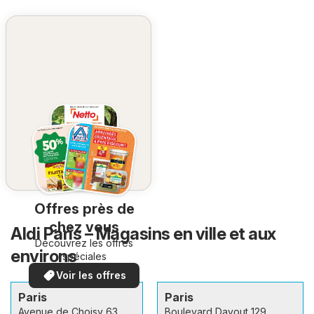
Offres près de
chez vous
Aldi Paris – Magasins en ville et aux
Découvrez les offres
environs
spéciales
Voir les offres
Paris
Paris
Avenue de Choisy 63
Boulevard Davout 129