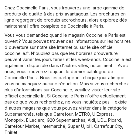
Chez Coccinelle Paris, vous trouverez une large gamme de
produits de qualité à des prix avantageux. Les brochures en
ligne regorgent de produits accrocheurs, alors explorez dès
maintenant l'offre complète de Coccinelle à Paris.
Vous vous demandez quand le magasin Coccinelle Paris est
ouvert ? Vous pouvez trouver des informations sur les horaires
d'ouverture sur notre site Internet ou sur le site officiel
coccinelle.fr
. N'oubliez pas que les horaires d'ouverture
peuvent varier les jours fériés et les week-ends. Coccinelle est
également disponible dans d'autres villes, notamment : . Avec
nous, vous trouverez toujours le dernier catalogue de
Coccinelle Paris . Nous les partageons chaque jour afin que
vous ne manquiez aucune réduction. Mais si vous recherchez
plus d'informations sur Coccinelle, veuillez visiter leur site
officiel
coccinelle.fr
. Si Coccinelle Paris n'offre actuellement
pas ce que vous recherchez, ne vous inquiétez pas. Il existe
d'autres magasins que vous pouvez visiter dans la catégorie
Supermarchés
, tels que
Carrefour
,
METRO
,
U Express
,
Monoprix
,
E.Leclerc
,
G20 Supermarchés
,
Aldi
,
LIDL
,
Picard
,
Carrefour Market
,
Intermarché
,
Super U
,
bi1
,
Carrefour City
,
Thiriet
.