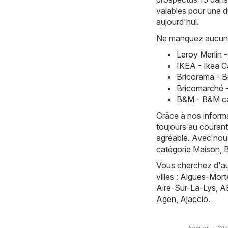
valables pour une d
aujourd'hui.
Ne manquez aucune 
Leroy Merlin 
IKEA - Ikea C
Bricorama - 
Bricomarché 
B&M - B&M ca
Grâce à nos informa
toujours au courant
agréable. Avec nous
catégorie Maison, Br
Vous cherchez d'aut
villes :
Aigues-Mort
Aire-Sur-La-Lys
,
A
Agen
,
Ajaccio
.