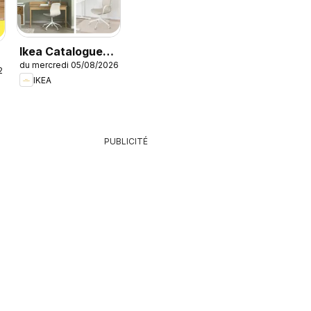
Ikea Catalogue
du mercredi 05/08/2026
des produits -
26
IKEA
Offres Ikea
Family
PUBLICITÉ