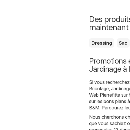
Des produit
maintenant
Dressing
Sac
Promotions e
Jardinage à P
Si vous recherchez 
Bricolage, Jardinage
Web
Pierrefitte su
sur les bons plans à
B&M
. Parcourez le
Nous cherchons chaq
que vous sachiez où
prospectus 13 dans 