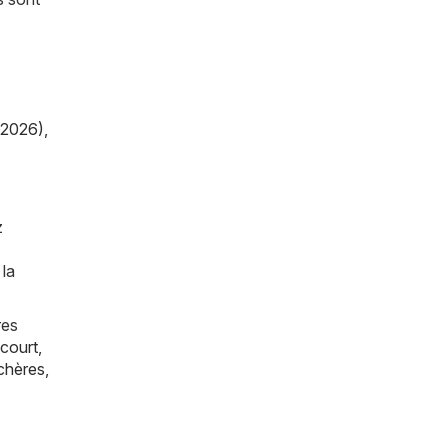
/2026)
,
z
 la
res
court
,
chères
,