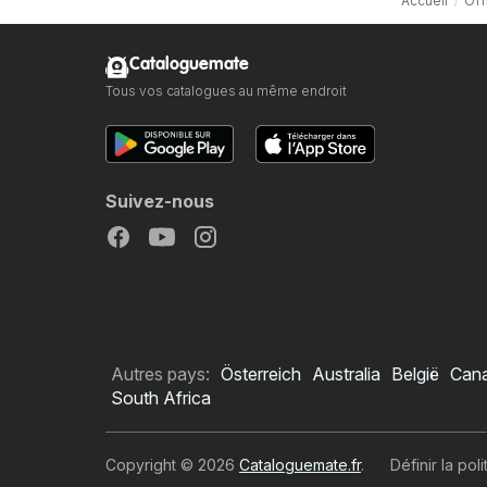
Accueil
Off
Cataloguemate
Tous vos catalogues au même endroit
Suivez-nous
Autres pays:
Österreich
Australia
België
Can
South Africa
Copyright © 2026
Cataloguemate.fr
.
Définir la pol