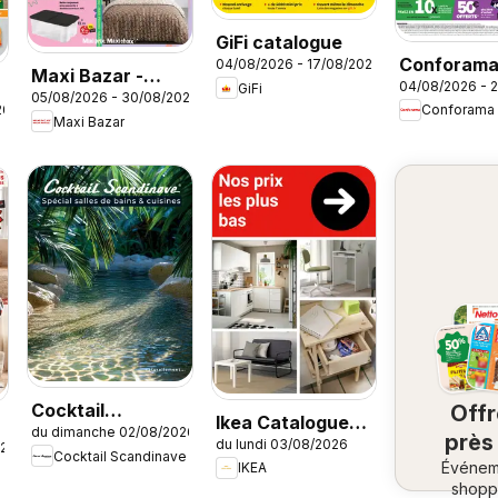
GiFi catalogue
Conforam
04/08/2026 - 17/08/2026
Maxi Bazar -
04/08/2026 - 
GiFi
Rentrée à 
05/08/2026 - 30/08/2026
Brochure
26
Conforama
cassés
Maxi Bazar
Cocktail
Off
Ikea Catalogue
du dimanche 02/08/2026
Scandinave
près
du lundi 03/08/2026
des produits -
026
Cocktail Scandinave
catalogue
Événem
ch
IKEA
Nos prix les plus
shopp