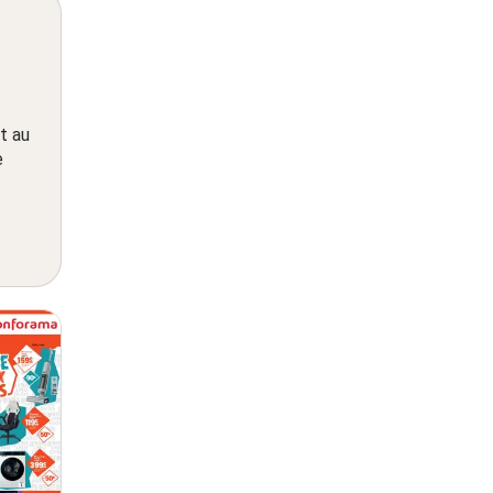
t au
e