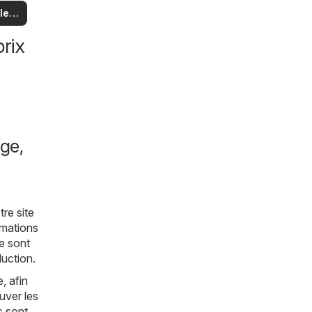
us
 et
 les
es
es
les
rix
ge,
tre site
rmations
le sont
uction.
, afin
uver les
s sont