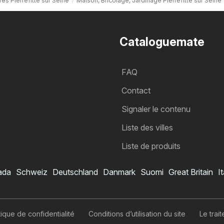
res Pierrefitte sur Seine
Maison, Bricolage, Jardinage Pierrefitte sur Seine
Cataloguemate
FAQ
Contact
Signaler le contenu
Liste des villes
Liste de produits
ada
Schweiz
Deutschland
Danmark
Suomi
Great Britain
It
itique de confidentialité
Conditions d’utilisation du site
Le tra