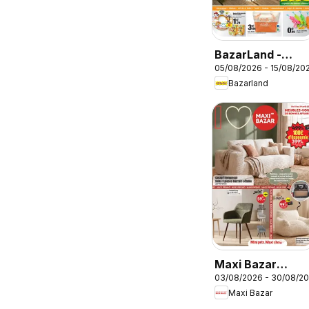
BazarLand -
05/08/2026 - 15/08/20
L'été continue à
Bazarland
petits prix
Maxi Bazar
03/08/2026 - 30/08/2
catalogue
Maxi Bazar