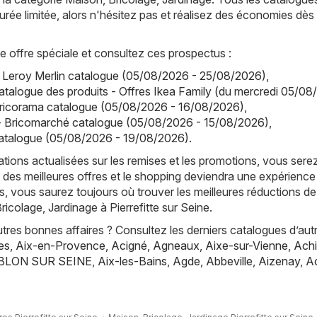
urée limitée, alors n'hésitez pas et réalisez des économies dès
offre spéciale et consultez ces prospectus :
- Leroy Merlin catalogue (05/08/2026 - 25/08/2026)
,
atalogue des produits - Offres Ikea Family (du mercredi 05/08
Bricorama catalogue (05/08/2026 - 16/08/2026)
,
- Bricomarché catalogue (05/08/2026 - 15/08/2026)
,
talogue (05/08/2026 - 19/08/2026)
.
tions actualisées sur les remises et les promotions, vous sere
 des meilleures offres et le shopping deviendra une expérience
, vous saurez toujours où trouver les meilleures réductions de
icolage, Jardinage à Pierrefitte sur Seine.
res bonnes affaires ? Consultez les derniers catalogues d’aut
es
,
Aix-en-Provence
,
Acigné
,
Agneaux
,
Aixe-sur-Vienne
,
Achi
BLON SUR SEINE
,
Aix-les-Bains
,
Agde
,
Abbeville
,
Aizenay
,
A