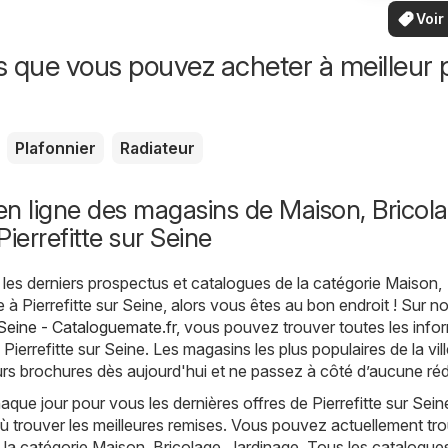
vo
bas
locaux
Voir
offr
offr
spécia
s que vous pouvez acheter à meilleur p
Plafonnier
Radiateur
n ligne des magasins de Maison, Bricola
ierrefitte sur Seine
les derniers prospectus et catalogues de la catégorie Maison,
 à Pierrefitte sur Seine, alors vous êtes au bon endroit ! Sur no
r Seine - Cataloguemate.fr
, vous pouvez trouver toutes les info
 Pierrefitte sur Seine. Les magasins les plus populaires de la vil
urs brochures dès aujourd'hui et ne passez à côté d’aucune réd
ue jour pour vous les dernières offres de Pierrefitte sur Seine
 trouver les meilleures remises. Vous pouvez actuellement tro
la catégorie Maison, Bricolage, Jardinage. Tous les catalogue