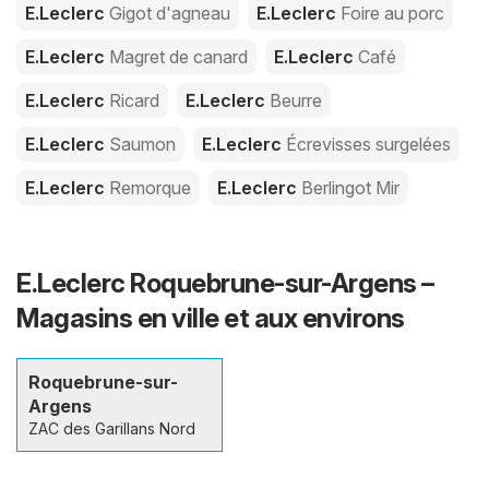
E.Leclerc
Gigot d'agneau
E.Leclerc
Foire au porc
E.Leclerc
Magret de canard
E.Leclerc
Café
E.Leclerc
Ricard
E.Leclerc
Beurre
E.Leclerc
Saumon
E.Leclerc
Écrevisses surgelées
E.Leclerc
Remorque
E.Leclerc
Berlingot Mir
E.Leclerc Roquebrune-sur-Argens –
Magasins en ville et aux environs
Roquebrune-sur-
Argens
ZAC des Garillans Nord