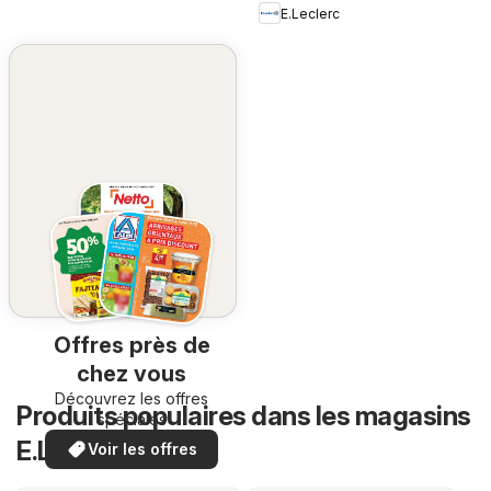
E.Leclerc
Offres près de
chez vous
Découvrez les offres
Produits populaires dans les magasins
spéciales
E.Leclerc
Voir les offres