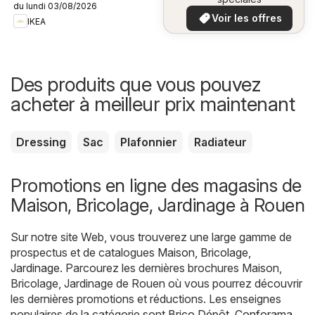
du lundi 03/08/2026
plus bas
Voir les offres
IKEA
Des produits que vous pouvez
acheter à meilleur prix maintenant
Dressing
Sac
Plafonnier
Radiateur
Promotions en ligne des magasins de
Maison, Bricolage, Jardinage à Rouen
Sur notre site Web, vous trouverez une large gamme de
prospectus et de catalogues
Maison, Bricolage,
Jardinage
. Parcourez les dernières brochures Maison,
Bricolage, Jardinage de Rouen où vous pourrez découvrir
les dernières promotions et réductions. Les enseignes
populaires de la catégorie sont
Brico Dépôt
,
Conforama
,