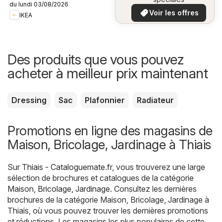
du lundi 03/08/2026
plus bas
Voir les offres
IKEA
Des produits que vous pouvez
acheter à meilleur prix maintenant
Dressing
Sac
Plafonnier
Radiateur
Promotions en ligne des magasins de
Maison, Bricolage, Jardinage à Thiais
Sur
Thiais - Cataloguemate.fr
, vous trouverez une large
sélection de brochures et catalogues de la catégorie
Maison, Bricolage, Jardinage
. Consultez les dernières
brochures de la catégorie Maison, Bricolage, Jardinage à
Thiais, où vous pouvez trouver les dernières promotions
et réductions. Les magasins les plus populaires de cette