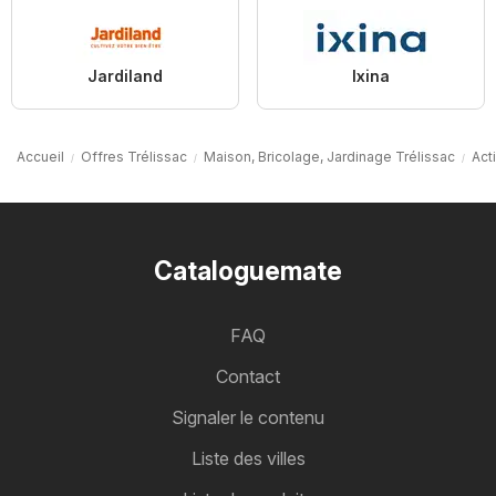
Jardiland
Ixina
Accueil
Offres Trélissac
Maison, Bricolage, Jardinage Trélissac
Act
Cataloguemate
FAQ
Contact
Signaler le contenu
Liste des villes