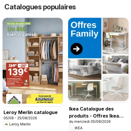
Catalogues populaires
Ikea Catalogue des
Leroy Merlin catalogue
produits - Offres Ikea
05/08 - 25/08/2026
du mercredi 05/08/2026
Family
Leroy Merlin
IKEA