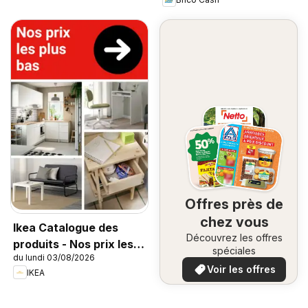
Offres près de
chez vous
Ikea Catalogue des
Découvrez les offres
produits - Nos prix les
spéciales
du lundi 03/08/2026
plus bas
Voir les offres
IKEA