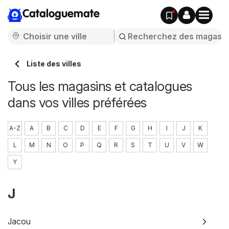
Cataloguemate
Liste des villes
Tous les magasins et catalogues
dans vos villes préférées
A-Z
A
B
C
D
E
F
G
H
I
J
K
L
M
N
O
P
Q
R
S
T
U
V
W
Y
J
Jacou