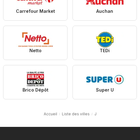
Carrefour Market
Auchan
Netto
TEDi
Brico Dépôt
Super U
Accueil
Liste des villes
J