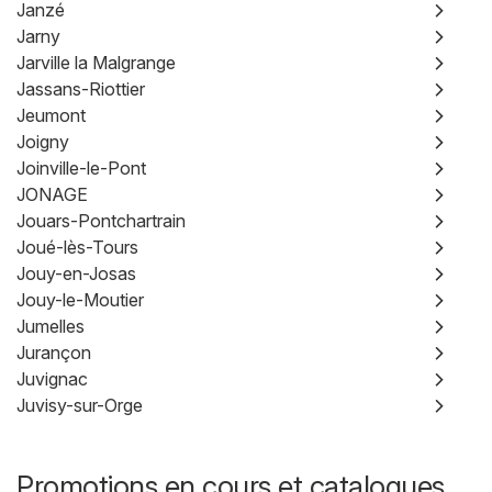
Janzé
Jarny
Jarville la Malgrange
Jassans-Riottier
Jeumont
Joigny
Joinville-le-Pont
JONAGE
Jouars-Pontchartrain
Joué-lès-Tours
Jouy-en-Josas
Jouy-le-Moutier
Jumelles
Jurançon
Juvignac
Juvisy-sur-Orge
Promotions en cours et catalogues