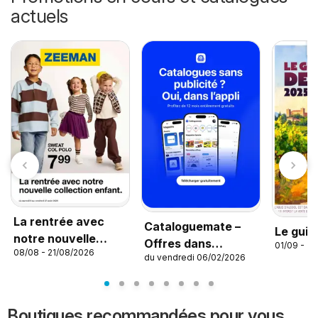
actuels
La rentrée avec
Cataloguemate –
Le guid
notre nouvelle
Offres dans
01/09 - 31
08/08 - 21/08/2026
collection enfant
du vendredi 06/02/2026
l’application
Boutiques recommandées pour vous