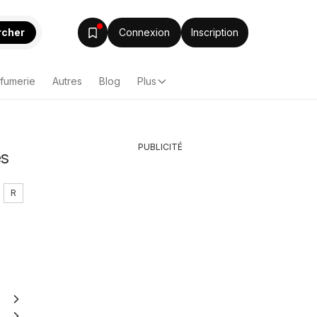
rcher
Connexion
Inscription
rfumerie
Autres
Blog
Plus
PUBLICITÉ
es
R