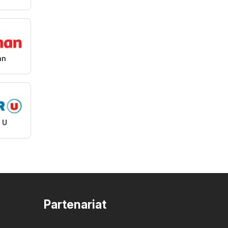
an
 U
Partenariat