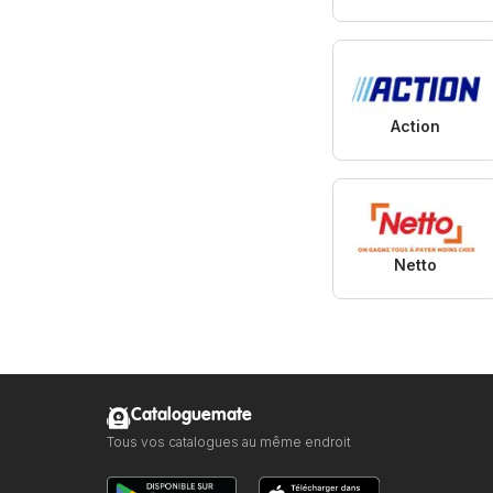
Action
Netto
Cataloguemate
Tous vos catalogues au même endroit