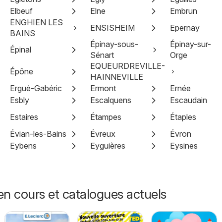
Elbeuf
Elne
Embrun
ENGHIEN LES
ENSISHEIM
Epernay
BAINS
Épinay-sous-
Épinay-sur-
Épinal
Sénart
Orge
EQUEURDREVILLE-
Épône
HAINNEVILLE
Ergué-Gabéric
Ermont
Ernée
Esbly
Escalquens
Escaudain
Estaires
Étampes
Étaples
Évian-les-Bains
Évreux
Évron
Eybens
Eyguières
Eysines
n cours et catalogues actuels