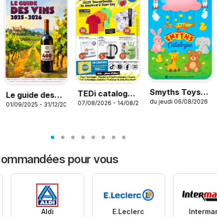
Smyths Toys
TEDi catalogue
Le guide des
6
du jeudi 06/08/2026
catalogue
07/08/2026 - 14/08/2026
Tournefeuille
01/09/2025 - 31/12/2026
vins
ecommandées pour vous
Aldi
E.Leclerc
Interma