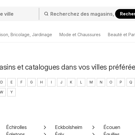
Reche
ison, Bricolage, Jardinage
Mode et Chaussures
Beauté et Pa
sins et catalogues dans vos villes préféré
D
E
F
G
H
I
J
K
L
M
N
O
P
Q
W
Y
Échirolles
Eckbolsheim
Écouen
Égletons
Égly
Éguilles