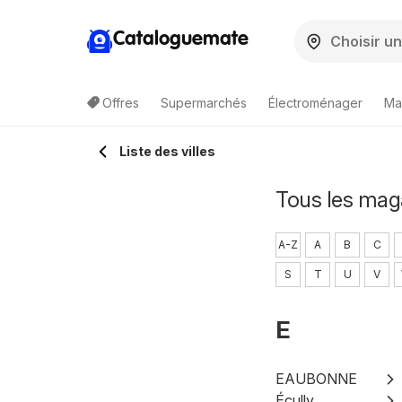
Cataloguemate
Offres
Supermarchés
Électroménager
Ma
Liste des villes
Tous les maga
A-Z
A
B
C
S
T
U
V
E
EAUBONNE
Écully