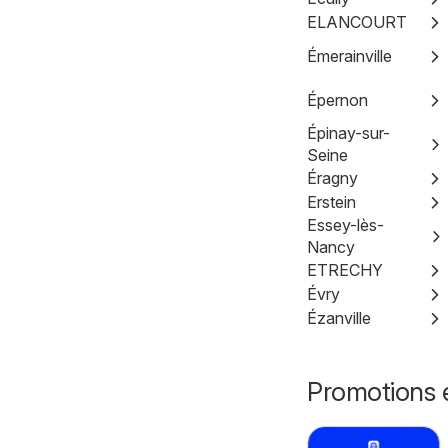
ELANCOURT
Émerainville
Épernon
Épinay-sur-
Seine
Éragny
Erstein
Essey-lès-
Nancy
ETRECHY
Évry
Ézanville
Promotions e