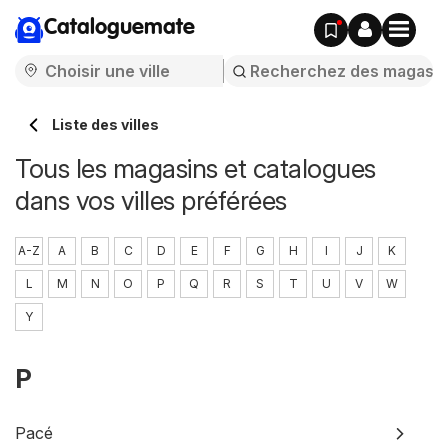
Cataloguemate
Liste des villes
Tous les magasins et catalogues
dans vos villes préférées
A-Z
A
B
C
D
E
F
G
H
I
J
K
L
M
N
O
P
Q
R
S
T
U
V
W
Y
P
Pacé