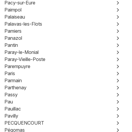
Pacy-sur-Eure
Paimpol
Palaiseau
Palavas-les-Flots
Pamiers
Panazol
Pantin
Paray-le-Monial
Paray-Vieille-Poste
Parempuyre
Paris
Parmain
Parthenay
Passy
Pau
Pauillac
Pavilly
PECQUENCOURT
Pégomas