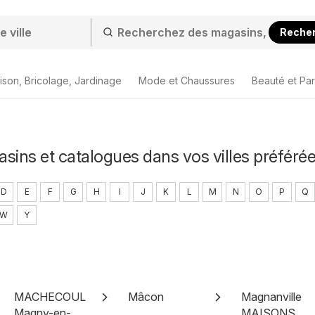
Reche
ison, Bricolage, Jardinage
Mode et Chaussures
Beauté et Pa
sins et catalogues dans vos villes préféré
D
E
F
G
H
I
J
K
L
M
N
O
P
Q
W
Y
MACHECOUL
Mâcon
Magnanville
Magny-en-
MAISONS