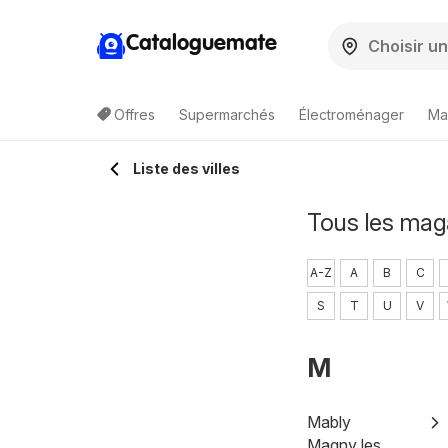
Cataloguemate
Offres
Supermarchés
Électroménager
Ma
Liste des villes
Tous les maga
A-Z
A
B
C
S
T
U
V
M
Mably
Magny les