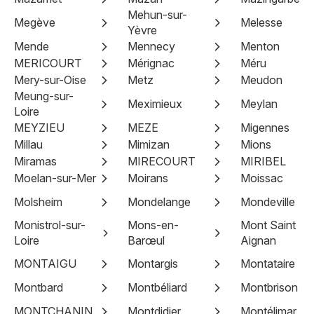
Mehun-sur-
Megève
Melesse
Yèvre
Mende
Mennecy
Menton
MERICOURT
Mérignac
Méru
Mery-sur-Oise
Metz
Meudon
Meung-sur-
Meximieux
Meylan
Loire
MEYZIEU
MEZE
Migennes
Millau
Mimizan
Mions
Miramas
MIRECOURT
MIRIBEL
Moelan-sur-Mer
Moirans
Moissac
Molsheim
Mondelange
Mondeville
Monistrol-sur-
Mons-en-
Mont Saint
Loire
Barœul
Aignan
MONTAIGU
Montargis
Montataire
Montbard
Montbéliard
Montbrison
MONTCHANIN
Montdidier
Montélimar