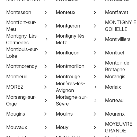
Montesson
Monteux
Montfavet
Montfort-sur-
MONTIGNY E
Montgeron
Meu
GOHELLE
Montigny-Lès-
Montigny-lès-
Montivilliers
Cormeilles
Metz
Montlouis-sur-
Montluçon
Montluel
Loire
Montoir-de-
Montmorency
Montmorillon
Bretagne
Montreuil
Montrouge
Morangis
Morières-lès-
MOREZ
Morlaix
Avignon
Morsang-sur-
Mortagne-sur-
Morteau
Orge
Sèvre
Mougins
Moulins
Mourenx
MOYEUVRE
Mouvaux
Mouy
GRANDE