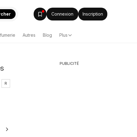
rcher
Connexion
Inscription
rfumerie
Autres
Blog
Plus
PUBLICITÉ
es
R