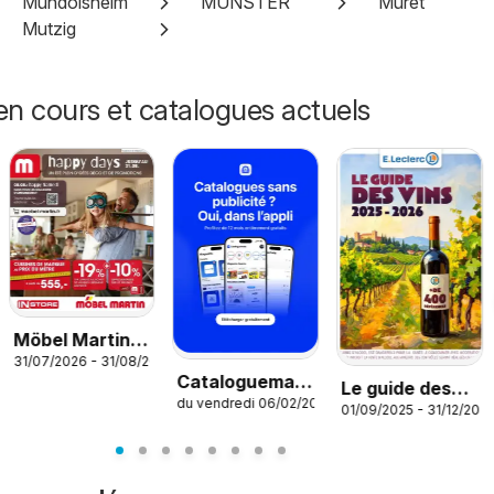
Mundolsheim
MUNSTER
Muret
Mutzig
n cours et catalogues actuels
Möbel Martin
31/07/2026 - 31/08/2026
Happy Days
Cataloguemate
Le guide des
du vendredi 06/02/2026
– Offres dans
26
01/09/2025 - 31/12/202
vins
l’application