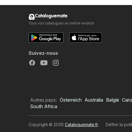
Cataloguemate
Tous vos catalogues au même endroit
Suivez-nous
Autres pays:
Österreich
Australia
België
Can
South Africa
Copyright © 2026
Cataloguemate.fr
.
Définir la pol