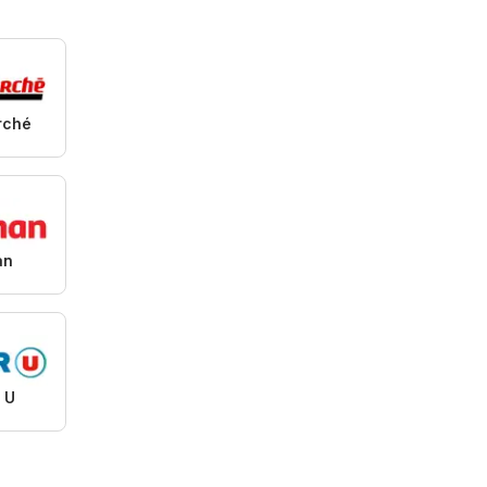
rché
an
 U