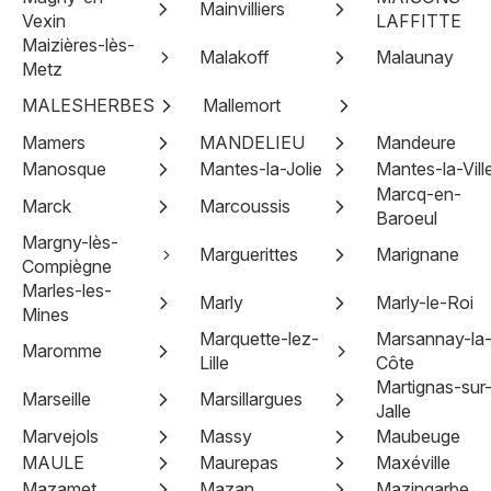
Mainvilliers
Vexin
LAFFITTE
Maizières-lès-
Malakoff
Malaunay
Metz
MALESHERBES
Mallemort
Mamers
MANDELIEU
Mandeure
Manosque
Mantes-la-Jolie
Mantes-la-Vill
Marcq-en-
Marck
Marcoussis
Baroeul
Margny-lès-
Marguerittes
Marignane
Compiègne
Marles-les-
Marly
Marly-le-Roi
Mines
Marquette-lez-
Marsannay-la
Maromme
Lille
Côte
Martignas-sur
Marseille
Marsillargues
Jalle
Marvejols
Massy
Maubeuge
MAULE
Maurepas
Maxéville
Mazamet
Mazan
Mazingarbe