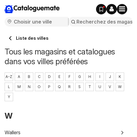
Cataloguemate
Liste des villes
Tous les magasins et catalogues
dans vos villes préférées
A-Z
A
B
C
D
E
F
G
H
I
J
K
L
M
N
O
P
Q
R
S
T
U
V
W
Y
W
Wallers