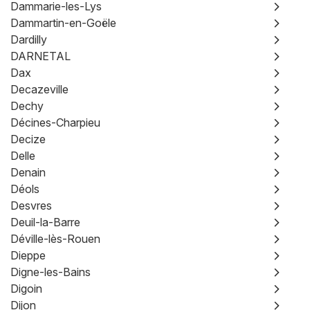
Dammarie-les-Lys
Dammartin-en-Goële
Dardilly
DARNETAL
Dax
Decazeville
Dechy
Décines-Charpieu
Decize
Delle
Denain
Déols
Desvres
Deuil-la-Barre
Déville-lès-Rouen
Dieppe
Digne-les-Bains
Digoin
Dijon