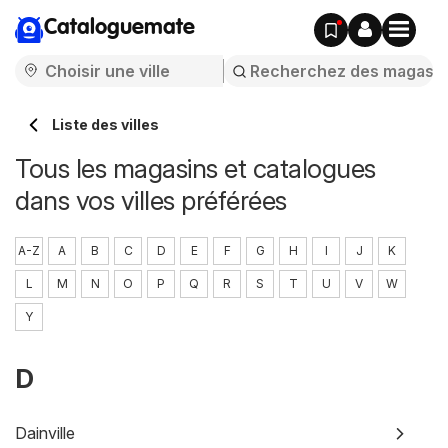
Cataloguemate
Liste des villes
Tous les magasins et catalogues
dans vos villes préférées
A-Z
A
B
C
D
E
F
G
H
I
J
K
L
M
N
O
P
Q
R
S
T
U
V
W
Y
D
Dainville