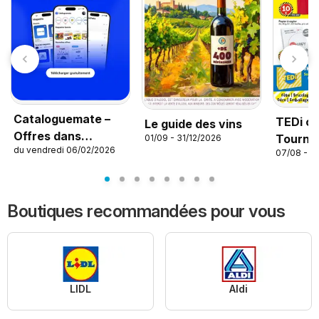
Cataloguemate –
TEDi c
Le guide des vins
Offres dans
Tournef
01/09 - 31/12/2026
du vendredi 06/02/2026
l’application
07/08 - 1
Boutiques recommandées pour vous
LIDL
Aldi