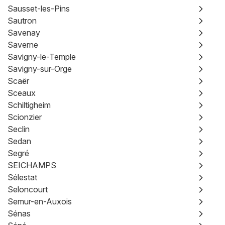
Sausset-les-Pins
Sautron
Savenay
Saverne
Savigny-le-Temple
Savigny-sur-Orge
Scaër
Sceaux
Schiltigheim
Scionzier
Seclin
Sedan
Segré
SEICHAMPS
Sélestat
Seloncourt
Semur-en-Auxois
Sénas