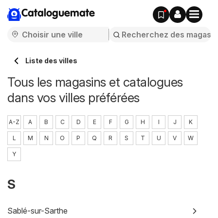
Cataloguemate
Liste des villes
Tous les magasins et catalogues
dans vos villes préférées
A-Z
A
B
C
D
E
F
G
H
I
J
K
L
M
N
O
P
Q
R
S
T
U
V
W
Y
S
Sablé-sur-Sarthe