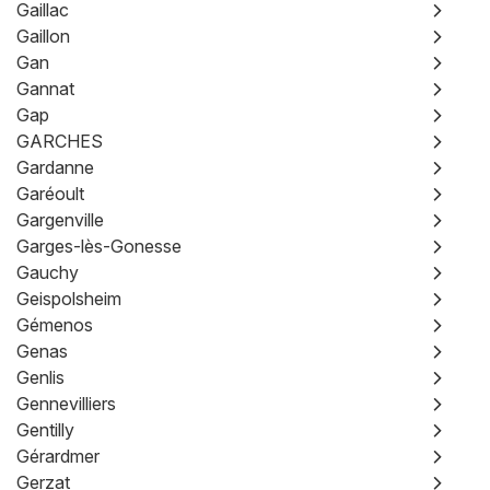
Gaillac
Gaillon
Gan
Gannat
Gap
GARCHES
Gardanne
Garéoult
Gargenville
Garges-lès-Gonesse
Gauchy
Geispolsheim
Gémenos
Genas
Genlis
Gennevilliers
Gentilly
Gérardmer
Gerzat