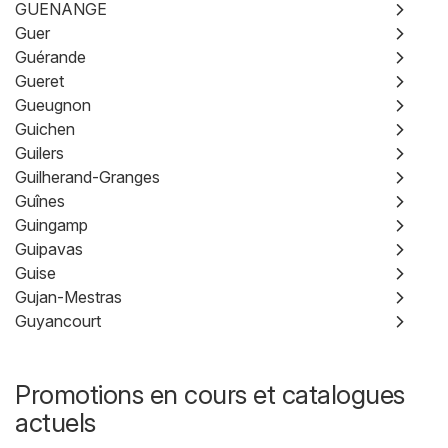
GUENANGE
Guer
Guérande
Gueret
Gueugnon
Guichen
Guilers
Guilherand-Granges
Guînes
Guingamp
Guipavas
Guise
Gujan-Mestras
Guyancourt
Promotions en cours et catalogues
actuels