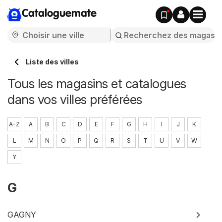
Cataloguemate
Liste des villes
Tous les magasins et catalogues
dans vos villes préférées
A-Z
A
B
C
D
E
F
G
H
I
J
K
L
M
N
O
P
Q
R
S
T
U
V
W
Y
G
GAGNY