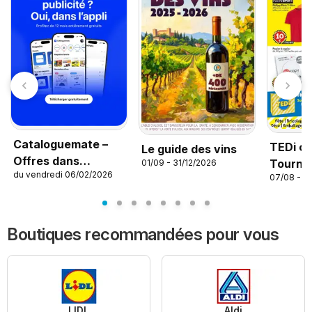
Cataloguemate –
TEDi c
Le guide des vins
Offres dans
Tournef
01/09 - 31/12/2026
du vendredi 06/02/2026
l’application
07/08 - 1
Boutiques recommandées pour vous
LIDL
Aldi