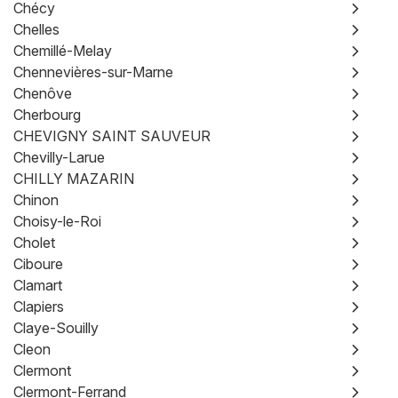
Chécy
Chelles
Chemillé-Melay
Chennevières-sur-Marne
Chenôve
Cherbourg
CHEVIGNY SAINT SAUVEUR
Chevilly-Larue
CHILLY MAZARIN
Chinon
Choisy-le-Roi
Cholet
Ciboure
Clamart
Clapiers
Claye-Souilly
Cleon
Clermont
Clermont-Ferrand