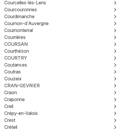
Courcelles-lès-Lens
Courcouronnes
Courdimanche
Cournon-d'Auvergne
Cournonterral
Courrières
COURSAN
Courthézon
COURTRY
Coutances
Coutras
Couzeix
CRAN-GEVRIER
Craon
Craponne
Creil
Crépy-en-Valois
Crest
Créteil