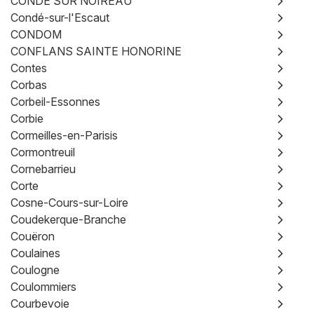
CONDE SUR NOIREAU
Condé-sur-l'Escaut
CONDOM
CONFLANS SAINTE HONORINE
Contes
Corbas
Corbeil-Essonnes
Corbie
Cormeilles-en-Parisis
Cormontreuil
Cornebarrieu
Corte
Cosne-Cours-sur-Loire
Coudekerque-Branche
Couëron
Coulaines
Coulogne
Coulommiers
Courbevoie