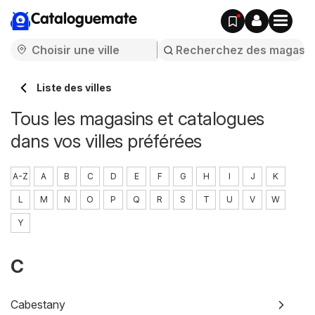
Cataloguemate
Liste des villes
Tous les magasins et catalogues
dans vos villes préférées
A-Z
A
B
C
D
E
F
G
H
I
J
K
L
M
N
O
P
Q
R
S
T
U
V
W
Y
C
Cabestany