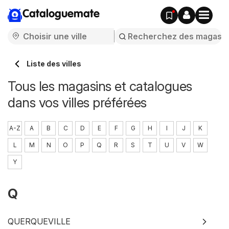
Cataloguemate
Liste des villes
Tous les magasins et catalogues
dans vos villes préférées
A-Z
A
B
C
D
E
F
G
H
I
J
K
L
M
N
O
P
Q
R
S
T
U
V
W
Y
Q
QUERQUEVILLE