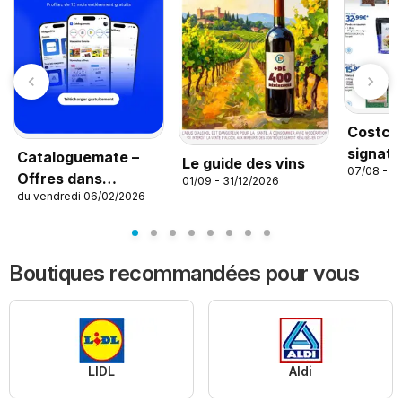
Costco 
signatu
Cataloguemate –
Le guide des vins
07/08 - 0
Offres dans
01/09 - 31/12/2026
du vendredi 06/02/2026
l’application
Boutiques recommandées pour vous
LIDL
Aldi